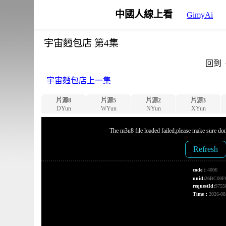
中國人線上看
GimyAi
宇宙麪包店 第4集
回到
宇宙麪包店上一集
片源8
片源5
片源2
片源3
DYun
WYun
NYun
XYun