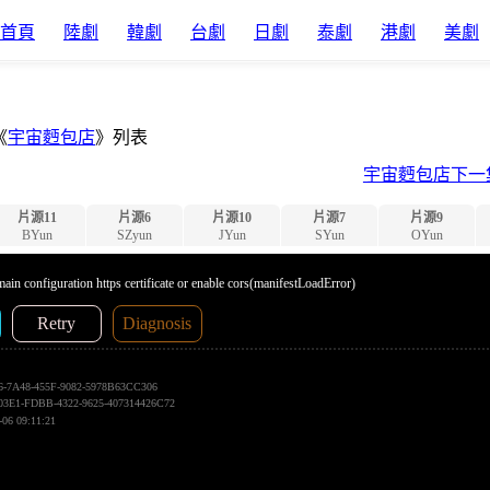
首頁
陸劇
韓劇
台劇
日劇
泰劇
港劇
美劇
《
宇宙麪包店
》列表
宇宙麪包店下一
片源11
片源6
片源10
片源7
片源9
BYun
SZyun
JYun
SYun
OYun