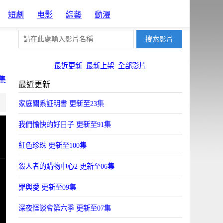
短劇
电影
綜藝
動漫
最近更新
最新上架
全部影片
集
最近更新
片源15
片源1
片源4
片源12
片源13
家庭關系証明書 更新至23集
Uyun
BYun
FYun
HYun
JSYun
我們愉快的好日子 更新至91集
紅色珍珠 更新至100集
殺人者的購物中心2 更新至06集
罪與愛 更新至09集
深夜怪談會第六季 更新至07集