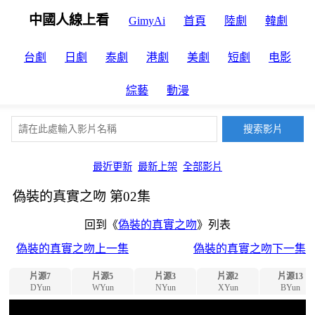
中國人線上看
GimyAi
首頁
陸劇
韓劇
台劇
日劇
泰劇
港劇
美劇
短劇
电影
綜藝
動漫
最近更新
最新上架
全部影片
偽裝的真實之吻 第02集
回到《
偽裝的真實之吻
》列表
偽裝的真實之吻上一集
偽裝的真實之吻下一集
片源7
片源5
片源3
片源2
片源13
DYun
WYun
NYun
XYun
BYun