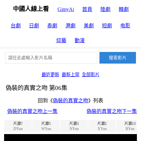
中國人線上看
GimyAi
首頁
陸劇
韓劇
台劇
日劇
泰劇
港劇
美劇
短劇
电影
綜藝
動漫
最近更新
最新上架
全部影片
偽裝的真實之吻 第06集
回到《
偽裝的真實之吻
》列表
偽裝的真實之吻上一集
偽裝的真實之吻下一集
片源7
片源5
片源3
片源2
片源13
DYun
WYun
NYun
XYun
BYun