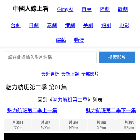
中國人線上看
GimyAi
首頁
陸劇
韓劇
台劇
日劇
泰劇
港劇
美劇
短劇
电影
綜藝
動漫
最近更新
最新上架
全部影片
魅力航班第二季 第01集
回到《
魅力航班第二季
》列表
魅力航班第二季上一集
魅力航班第二季下一集
片源11
片源2
片源6
片源8
片源3
DYun
WYun
NYun
XYun
SZyun