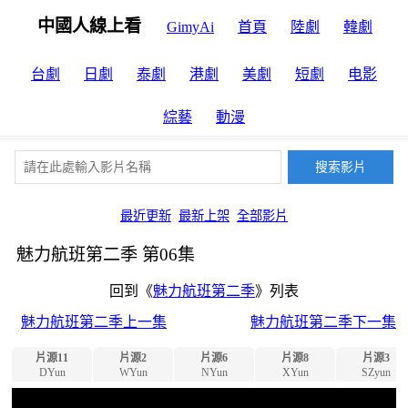
中國人線上看
GimyAi
首頁
陸劇
韓劇
台劇
日劇
泰劇
港劇
美劇
短劇
电影
綜藝
動漫
最近更新
最新上架
全部影片
魅力航班第二季 第06集
回到《
魅力航班第二季
》列表
魅力航班第二季上一集
魅力航班第二季下一集
片源11
片源2
片源6
片源8
片源3
DYun
WYun
NYun
XYun
SZyun