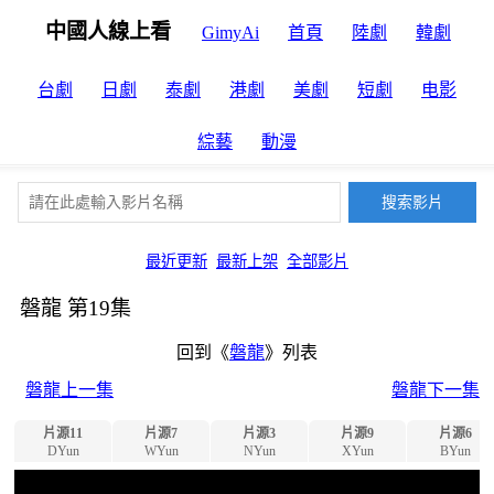
中國人線上看
GimyAi
首頁
陸劇
韓劇
台劇
日劇
泰劇
港劇
美劇
短劇
电影
綜藝
動漫
最近更新
最新上架
全部影片
磐龍 第19集
回到《
磐龍
》列表
磐龍上一集
磐龍下一集
片源11
片源7
片源3
片源9
片源6
DYun
WYun
NYun
XYun
BYun