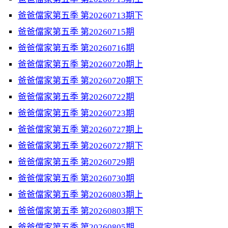
爸爸儅家第五季 第20260713期下
爸爸儅家第五季 第20260715期
爸爸儅家第五季 第20260716期
爸爸儅家第五季 第20260720期上
爸爸儅家第五季 第20260720期下
爸爸儅家第五季 第20260722期
爸爸儅家第五季 第20260723期
爸爸儅家第五季 第20260727期上
爸爸儅家第五季 第20260727期下
爸爸儅家第五季 第20260729期
爸爸儅家第五季 第20260730期
爸爸儅家第五季 第20260803期上
爸爸儅家第五季 第20260803期下
爸爸儅家第五季 第20260805期