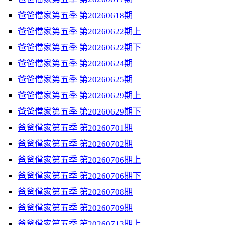
爸爸儅家第五季 第20260618期
爸爸儅家第五季 第20260622期上
爸爸儅家第五季 第20260622期下
爸爸儅家第五季 第20260624期
爸爸儅家第五季 第20260625期
爸爸儅家第五季 第20260629期上
爸爸儅家第五季 第20260629期下
爸爸儅家第五季 第20260701期
爸爸儅家第五季 第20260702期
爸爸儅家第五季 第20260706期上
爸爸儅家第五季 第20260706期下
爸爸儅家第五季 第20260708期
爸爸儅家第五季 第20260709期
爸爸儅家第五季 第20260713期上