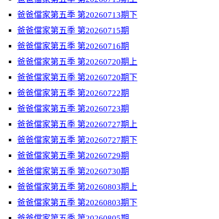
爸爸儅家第五季 第20260713期下
爸爸儅家第五季 第20260715期
爸爸儅家第五季 第20260716期
爸爸儅家第五季 第20260720期上
爸爸儅家第五季 第20260720期下
爸爸儅家第五季 第20260722期
爸爸儅家第五季 第20260723期
爸爸儅家第五季 第20260727期上
爸爸儅家第五季 第20260727期下
爸爸儅家第五季 第20260729期
爸爸儅家第五季 第20260730期
爸爸儅家第五季 第20260803期上
爸爸儅家第五季 第20260803期下
爸爸儅家第五季 第20260805期