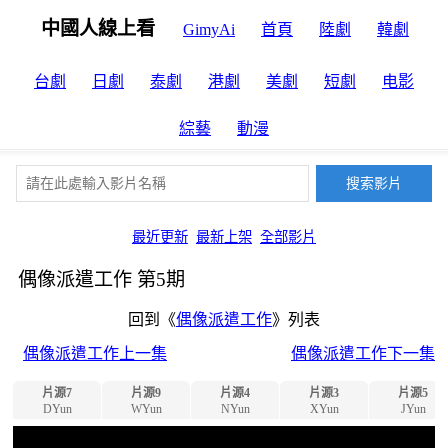
中國人線上看
GimyAi
首頁
陸劇
韓劇
台劇
日劇
泰劇
港劇
美劇
短劇
电影
綜藝
動漫
最近更新
最新上架
全部影片
偶像派遣工作 第5期
回到《
偶像派遣工作
》列表
偶像派遣工作上一集
偶像派遣工作下一集
片源7
片源9
片源4
片源3
片源5
DYun
WYun
NYun
XYun
JYun