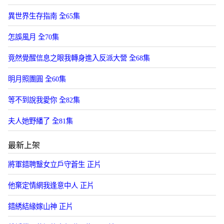
異世界生存指南 全65集
怎誤風月 全70集
竟然覺醒信息之眼我轉身進入反派大營 全68集
明月照團圓 全60集
等不到說我愛你 全82集
夫人她野繙了 全81集
最新上架
將軍錯聘毉女立戶守蒼生 正片
他棄定情網我逢意中人 正片
錯綉結緣嫁山神 正片