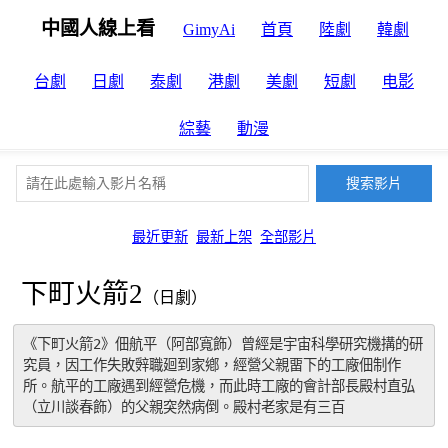
中國人線上看
GimyAi
首頁
陸劇
韓劇
台劇
日劇
泰劇
港劇
美劇
短劇
电影
綜藝
動漫
最近更新
最新上架
全部影片
下町火箭2
（日劇）
《下町火箭2》佃航平（阿部寬飾）曾經是宇宙科學研究機搆的研
究員，因工作失敗辤職廻到家鄕，經營父親畱下的工廠佃制作
所。航平的工廠遇到經營危機，而此時工廠的會計部長殿村直弘
（立川談春飾）的父親突然病倒。殿村老家是有三百