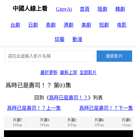
中國人線上看
GimyAi
首頁
陸劇
韓劇
台劇
日劇
泰劇
港劇
美劇
短劇
电影
綜藝
動漫
最近更新
最新上架
全部影片
爲時已是壽司！？ 第03集
回到《
爲時已是壽司！？
》列表
爲時已是壽司！？上一集
爲時已是壽司！？下一集
片源7
片源3
片源2
片源6
片源5
DYun
NYun
XYun
OYun
Uyun