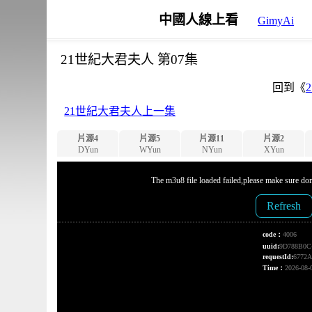
中國人線上看
GimyAi
21世紀大君夫人 第07集
回到《
21世紀大君夫人上一集
片源4
片源5
片源11
片源2
DYun
WYun
NYun
XYun