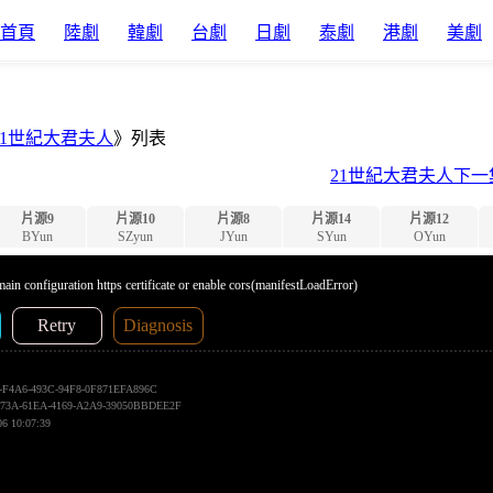
首頁
陸劇
韓劇
台劇
日劇
泰劇
港劇
美劇
21世紀大君夫人
》列表
21世紀大君夫人下一
片源9
片源10
片源8
片源14
片源12
BYun
SZyun
JYun
SYun
OYun