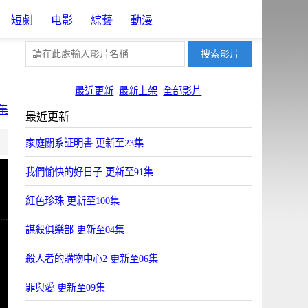
短劇
电影
綜藝
動漫
最近更新
最新上架
全部影片
集
最近更新
片源13
片源1
片源3
片源6
片源7
家庭關系証明書 更新至23集
Uyun
BYun
FYun
HYun
JSYun
我們愉快的好日子 更新至91集
紅色珍珠 更新至100集
謀殺俱樂部 更新至04集
殺人者的購物中心2 更新至06集
罪與愛 更新至09集