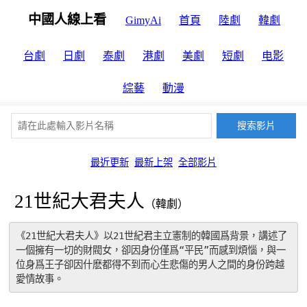
中國人線上看
GimyAi
首頁
陸劇
韓劇
台劇
日劇
泰劇
港劇
美劇
短劇
电影
綜藝
動漫
最近更新
最新上架
全部影片
21世紀大君夫人
（韓劇）
《21世紀大君夫人》以21世紀君主立憲制的韓國爲背景，講述了
一個擁有一切的財閥女，卻因身份僅爲“平民”而感到煩惱，與一
位身爲王子卻因什麽都得不到而心生悲傷的男人之間的身份跨越
愛情故事。