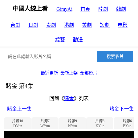
中國人線上看
GimyAi
首頁
陸劇
韓劇
台劇
日劇
泰劇
港劇
美劇
短劇
电影
綜藝
動漫
最近更新
最新上架
全部影片
賭金 第4集
回到《
賭金
》列表
賭金上一集
賭金下一集
片源10
片源7
片源9
片源8
片源6
DYun
WYun
NYun
XYun
BYun