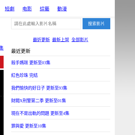
短劇
电影
綜藝
動漫
最近更新
最新上架
全部影片
集
最近更新
片源1
片源2
片源4
片源5
片源14
殺手媽咪 更新至03集
BYun
FYun
HYun
JSYun
ZYun
紅色珍珠 完结
我們愉快的好日子 更新至93集
財閥X刑警第二季 更新至01集
現在不是出軌的問題 更新至4集
罪與愛 更新至10集