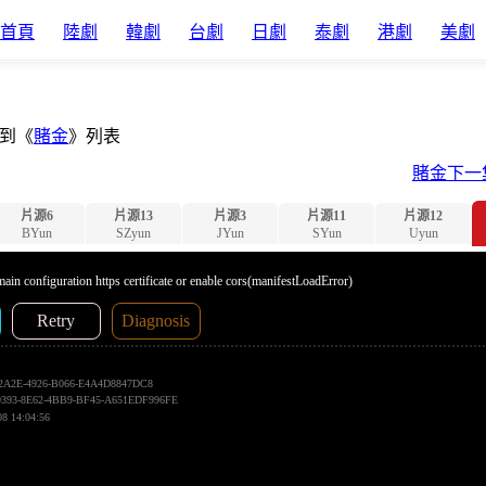
首頁
陸劇
韓劇
台劇
日劇
泰劇
港劇
美劇
到《
賭金
》列表
賭金下一
片源6
片源13
片源3
片源11
片源12
BYun
SZyun
JYun
SYun
Uyun