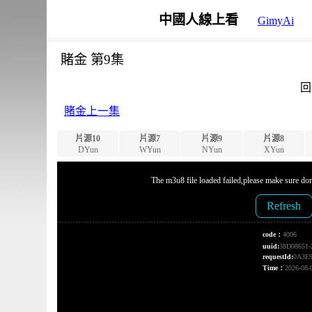
中國人線上看
GimyAi
賭金 第9集
回
賭金上一集
片源10
片源7
片源9
片源8
DYun
WYun
NYun
XYun