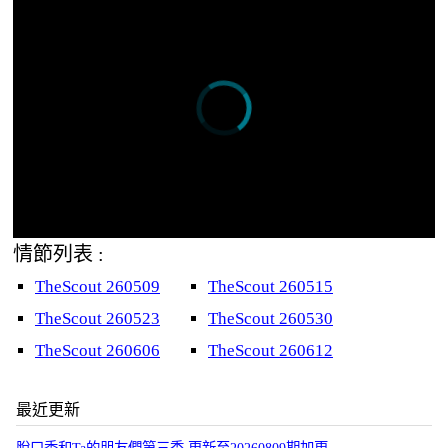
情節列表 :
TheScout 260509
TheScout 260515
TheScout 260523
TheScout 260530
TheScout 260606
TheScout 260612
最近更新