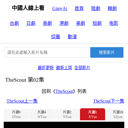
中國人線上看
GimyAi
首頁
陸劇
韓劇
台劇
日劇
泰劇
港劇
美劇
短劇
电影
綜藝
動漫
最近更新
最新上架
全部影片
TheScout 第02集
回到《
TheScout
》列表
TheScout上一集
TheScout下一集
片源9
片源4
片源2
片源1
片源10
DYun
WYun
NYun
XYun
SZyun