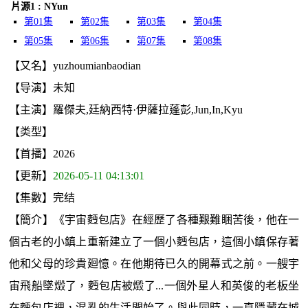
片源1 : NYun
第01集
第02集
第03集
第04集
第05集
第06集
第07集
第08集
【又名】yuzhoumianbaodian
【导演】未知
【主演】羅傑夫,廷納西特·伊薩拉蓬彭,Jun,In,Kyu
【类型】
【首播】2026
【更新】
2026-05-11 04:13:01
【集數】完结
【簡介】《宇宙麪包店》在經歷了各種艱難睏苦後，他在一
個古老的小鎮上重新建立了一個小麪包店，這個小鎮保存著
他和父母的珍貴廻憶。在他期待已久的開幕式之前。一艘宇
宙飛船墜燬了，麪包店被燬了...一個外星人和英俊的老板坐
在麪包店裡，混亂的生活開始了。與此同時，一直隱藏在城