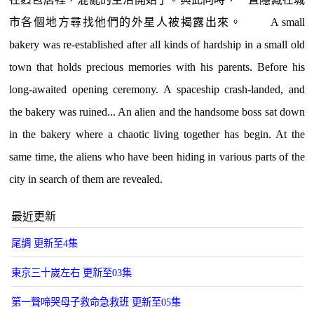
市各個地方尋找他們的外星人被揭露出來。 A small
bakery was re-established after all kinds of hardship in a small old
town that holds precious memories with his parents. Before his
long-awaited opening ceremony. A spaceship crash-landed, and
the bakery was ruined... An alien and the handsome boss sat down
in the bakery where a chaotic living together has begin. At the
same time, the aliens who have been hiding in various parts of the
city in search of them are revealed.
最近更新
尾調 更新至4集
東京三十嵗左右 更新至03集
第一聲啼哭母子救命急救班 更新至05集