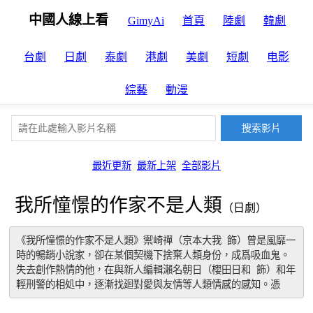
中國人線上看
GimyAi
首頁
陸劇
韓劇
台劇
日劇
泰劇
港劇
美劇
短劇
电影
綜藝
動漫
最近更新
最新上架
全部影片
我所憧憬的作家不是人類
（日劇）
《我所憧憬的作家不是人類》禦崎禪（京本大我 飾）曾是風靡一
時的暢銷小說家，卻在某個契機下捨棄人類身份，成爲吸血鬼。
失去創作熱情的他，在與新人編輯瀨名朝日（櫻田日和 飾）和年
輕刑警的相処中，逐漸找廻對愛與友情等人類情感的感知。憑