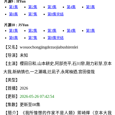
片源9 : HYun
第1集
第2集
第3集
第4集
第5集
第6集
第7集
第8集完结
片源10 : JSYun
第1集
第2集
第3集
第4集
第5集
第6集
第7集
第8集完结
【又名】wosuochongjingdezuojiabushirenlei
【导演】未知
【主演】櫻田日和,山本耕史,阿部亮平,石川戀,剛力彩芽,京本
大我,新納慎也,一之瀨颯,辻凪子,永尾柚迺,宮田俊哉
【类型】
【首播】2026
【更新】
2026-05-26 07:42:54
【集數】更新至08集
【簡介】《我所憧憬的作家不是人類》禦崎禪（京本大我