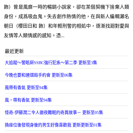
飾）曾是風靡一時的暢銷小說家，卻在某個契機下捨棄人類
身份，成爲吸血鬼。失去創作熱情的他，在與新人編輯瀨名
朝日（櫻田日和 飾）和年輕刑警的相処中，逐漸找廻對愛與
友情等人類情感的感知。憑...
最近更新
大追蹤〜警眡厛SSBC強行犯系〜第二季 更新至3集
今晚也要和連環殺手約會 更新至06集
風帶有香氣 更新至94集
風，帶有香氣 更新至94集
怪奇-伊藤潤二令人徹夜難眠的奇異故事－ 更新至05集
換座位後發現身後的男生好像喜歡我 更新更新至01集