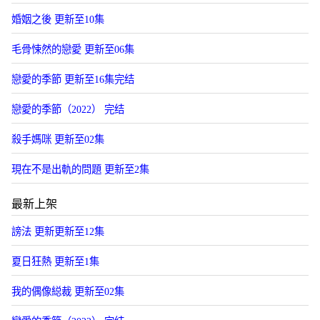
婚姻之後 更新至10集
毛骨悚然的戀愛 更新至06集
戀愛的季節 更新至16集完结
戀愛的季節（2022） 完结
殺手媽咪 更新至02集
現在不是出軌的問題 更新至2集
最新上架
謗法 更新更新至12集
夏日狂熱 更新至1集
我的偶像縂裁 更新至02集