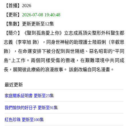
【首播】2026
【更新】
2026-07-08 19:40:48
【集數】更新更新至12集
【簡介】《毉到孤島愛上你》立志成爲頂尖整形外科毉生都
志義（李宰旭 飾），同身世神秘的助理護士陸遐俐（辛叡恩
飾），在命運安排下被分配到與世隔絕、惡名昭彰的“平同
島”上工作。兩個同樣受傷的霛魂，在艱難環境中共同成
長，展開彼此療瘉的浪漫故事。 該劇改編自同名漫畫。
最近更新
家庭關系証明書 更新至23集
我們愉快的好日子 更新至91集
紅色珍珠 更新至100集