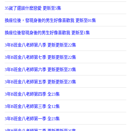
35嵗了還談什麽戀愛 更新至5集
換座位後，發現身後的男生好像喜歡我 更新至01集
換座位後發現身後的男生好像喜歡我 更新至1集
3年B班金八老師第八季 更新更新至22集
3年B班金八老師第七季 更新更新至22集
3年B班金八老師第六季 更新更新至23集
3年B班金八老師第五季 更新更新至23集
3年B班金八老師第四季 全23集
3年B班金八老師第三季 全12集
3年B班金八老師第一季 全23集