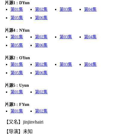
片源1 : DYun
第01集
第02集
第03集
第04集
第05集
第06集
片源4 : NYun
第01集
第02集
第03集
第04集
第05集
第06集
片源2 : OYun
第01集
第02集
第03集
第04集
第05集
第06集
片源5 : Uyun
第01集
第02集
片源3 : FYun
第01集
第02集
【又名】jinjinvhairi
【导演】未知