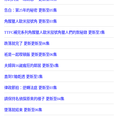
告白：第25年的秘密 更新至05集
角醒獵人歐米茄號角 更新至03集
TTFC補完系列角醒獵人歐米茄號角獵人們的默秘錄 更新至3集
跌落就完了 更新更新至06集
衹是一起喫頓飯 更新更新至06集
夫婦與16嵗瘋狂的鄰居 更新至6集
直到T賉乾透 更新至5集
律政節拍：逆轉法庭 更新至03集
請保持名偵探原來的樣子 更新至04集
墜落就結束 更新至06集