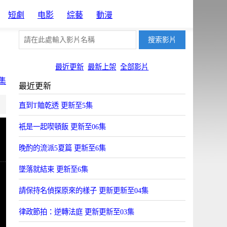
短劇
电影
綜藝
動漫
最近更新
最新上架
全部影片
集
最近更新
片源6
片源7
直到T賉乾透 更新至5集
JSYun
HYun
衹是一起喫頓飯 更新至06集
晚酌的流派5夏篇 更新至6集
墜落就結束 更新至6集
請保持名偵探原來的樣子 更新更新至04集
律政節拍：逆轉法庭 更新更新至03集