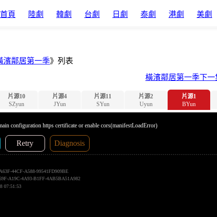
首頁
陸劇
韓劇
台劇
日劇
泰劇
港劇
美劇
橫濱鄰居第一季
》列表
橫濱鄰居第一季下一
片源10
片源4
片源11
片源2
片源1
SZyun
JYun
SYun
Uyun
BYun