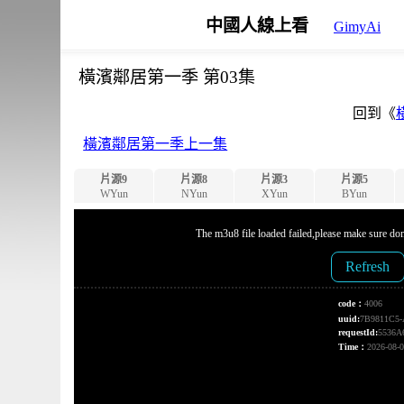
中國人線上看
GimyAi
橫濱鄰居第一季 第03集
回到《
橫濱鄰居第一季上一集
片源9
片源8
片源3
片源5
WYun
NYun
XYun
BYun