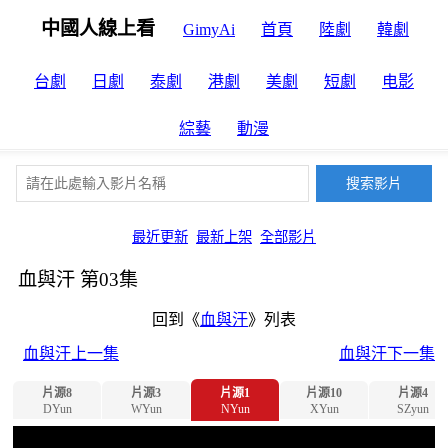
中國人線上看
GimyAi
首頁
陸劇
韓劇
台劇
日劇
泰劇
港劇
美劇
短劇
电影
綜藝
動漫
最近更新
最新上架
全部影片
血與汗 第03集
回到《
血與汗
》列表
血與汗上一集
血與汗下一集
片源8
片源3
片源1
片源10
片源4
DYun
WYun
NYun
XYun
SZyun