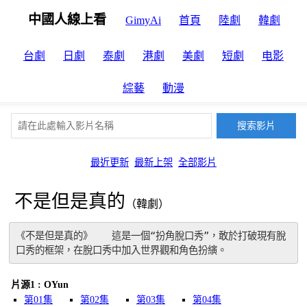
中國人線上看
GimyAi
首頁
陸劇
韓劇
台劇
日劇
泰劇
港劇
美劇
短劇
电影
綜藝
動漫
最近更新
最新上架
全部影片
不是但是真的
（韓劇）
《不是但是真的》　　這是一個“扮角脫口秀”，敢於打破現有脫
口秀的框架，在脫口秀中加入世界觀和角色扮縯。
片源1 : OYun
第01集
第02集
第03集
第04集