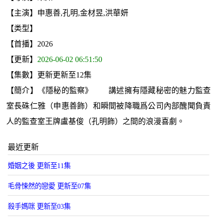
【主演】申惠善,孔明,金材昱,洪華妍
【类型】
【首播】2026
【更新】
2026-06-02 06:51:50
【集數】更新更新至12集
【簡介】《隱秘的監察》 講述擁有隱藏秘密的魅力監查
室長硃仁雅（申惠善飾）和瞬間被降職爲公司內部醜聞負責
人的監查室王牌盧基俊（孔明飾）之間的浪漫喜劇。
最近更新
婚姻之後 更新至11集
毛骨悚然的戀愛 更新至07集
殺手媽咪 更新至03集