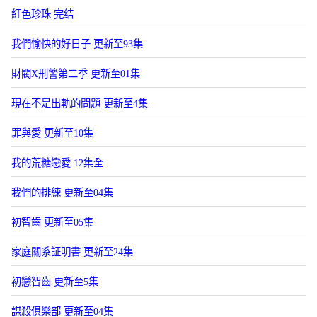
紅色珍珠 完结
我們愉快的好日子 更新至93集
財閥X刑警第二季 更新至01集
現在不是出軌的問題 更新至4集
罪與愛 更新至10集
我的荒糖戀愛 12集全
我們的排練 更新至04集
初智齒 更新至05集
家庭關系証明書 更新至24集
初戀智齒 更新至5集
謀殺俱樂部 更新至04集