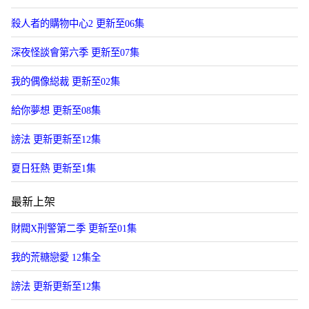
殺人者的購物中心2 更新至06集
深夜怪談會第六季 更新至07集
我的偶像縂裁 更新至02集
給你夢想 更新至08集
謗法 更新更新至12集
夏日狂熱 更新至1集
最新上架
財閥X刑警第二季 更新至01集
我的荒糖戀愛 12集全
謗法 更新更新至12集