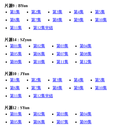
片源9 : BYun
第1集
第2集
第3集
第4集
第5集
第6集
第7集
第8集
第9集
第10集
第11集
第12集完结
片源14 : SZyun
第01集
第02集
第03集
第04集
第05集
第06集
第07集
第08集
第09集
第10集
第11集
第12集
片源10 : JYun
第1集
第2集
第3集
第4集
第5集
第6集
第7集
第8集
第9集
第10集
第11集
第12集完结
片源12 : SYun
第01集
第02集
第03集
第04集
第05集
第06集
第07集
第09集