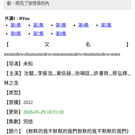
動，照亮了徐啓章的內
片源1 : BYun
第1集
第2集
第3集
第4集
第5集
第6集
第7集
第8集
【又名】
momodewobumomodewomenmomodewobumomodewomen
【导演】未知
【主演】沈駿,,,李振浩,,,黃信赫,,,徐碩廷,,,許書齊,,,蔡弘燁,,,
林之浩
【类型】
【首播】2022
【更新】
2026-05-29 18:55:18
【集數】完结
【簡介】《默默的我不默默的我們默默的我不默默的我們》