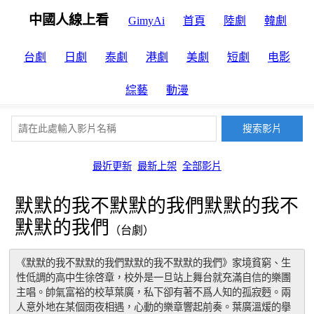
中國人線上看
GimyAi
首頁
陸劇
韓劇
台劇
日劇
泰劇
港劇
美劇
短劇
电影
綜藝
動漫
最近更新
最新上架
全部影片
默默的我不默默的我們默默的我不
默默的我們
（台劇）
《默默的我不默默的我們默默的我不默默的我們》家境貧窮、生
性低調的高中生徐啓章，校外是一旦站上舞台就充滿自信的樂團
主唱。帥氣富裕的校草葉廣，私下卻有著不爲人知的孤寂麪。兩
人意外地在某個雨夜相遇，心動的樂章響起前奏。葉廣溫煖的擧