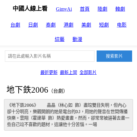
中國人線上看
GimyAi
首頁
陸劇
韓劇
台劇
日劇
泰劇
港劇
美劇
短劇
电影
綜藝
動漫
最近更新
最新上架
全部影片
地下鉄2006
（台劇）
《地下鉄2006》　　晶晶（林心如 飾）盡琯雙目失明，但內心
卻十分明亮，樂觀開朗的她是電台的DJ，用她的聲音在世間傳播
快樂。雲翔（霍建華 飾）熱愛畫畫，然而，卻常常被逼著去畫一
些自己竝不喜歡的題材，這讓他十分苦惱。一場