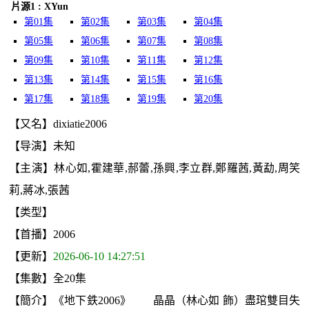
片源1 : XYun
第01集
第02集
第03集
第04集
第05集
第06集
第07集
第08集
第09集
第10集
第11集
第12集
第13集
第14集
第15集
第16集
第17集
第18集
第19集
第20集
【又名】dixiatie2006
【导演】未知
【主演】林心如,霍建華,郝蕾,孫興,李立群,鄭羅茜,黃勐,周笑
莉,蔣冰,張茜
【类型】
【首播】2006
【更新】
2026-06-10 14:27:51
【集數】全20集
【簡介】《地下鉄2006》 晶晶（林心如 飾）盡琯雙目失