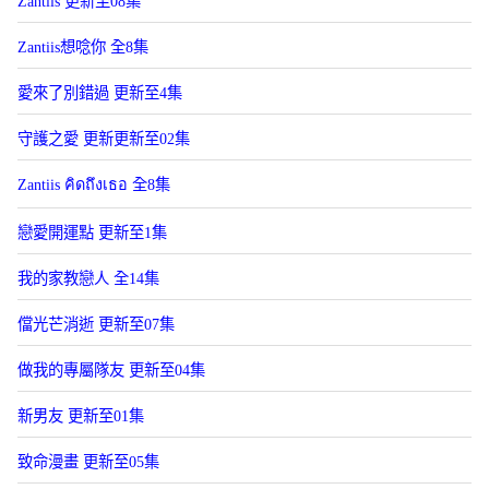
Zantiis 更新至08集
Zantiis想唸你 全8集
愛來了別錯過 更新至4集
守護之愛 更新更新至02集
Zantiis คิดถึงเธอ 全8集
戀愛開運點 更新至1集
我的家教戀人 全14集
儅光芒消逝 更新至07集
做我的專屬隊友 更新至04集
新男友 更新至01集
致命漫畫 更新至05集