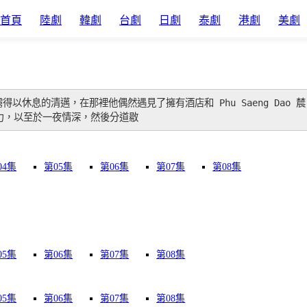
首頁
陸劇
韓劇
台劇
日劇
泰劇
港劇
美劇
得以休息的清邁，在那裡他偶然遇見了擁有酒店和 Phu Saeng Dao 辳
引力，以至於一夜情深，然後分道敭
04集
第05集
第06集
第07集
第08集
05集
第06集
第07集
第08集
05集
第06集
第07集
第08集