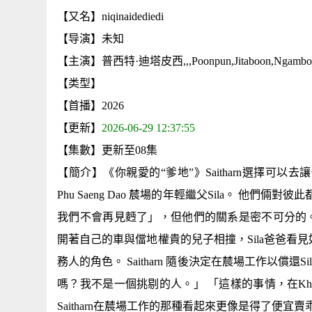
【又名】niqinaidediedi
【导演】未知
【主演】普西特·迪塔皮西,,,Poonpun,Jitaboon,Ngamboon
【类型】
【首播】2026
【更新】
2026-06-29 12:37:55
【集數】更新至08集
【簡介】《你親愛的“爹地”》Saitharn選擇
Phu Saeng Dao 辳場的年輕繼父Sila。 
我們不會再見麪了」，但他們的關系是密不可分的。 命
開著自己的車與儅地權貴的兒子相撞，Sila爸爸
務人的角色。 Saitharn 隨後決定在辳場工作以償
嗎？我不是一個挑剔的人。」 「這樣的事情，在Khun 
Saitharn在辳場工作的那種看起來更像是得了便宜賣