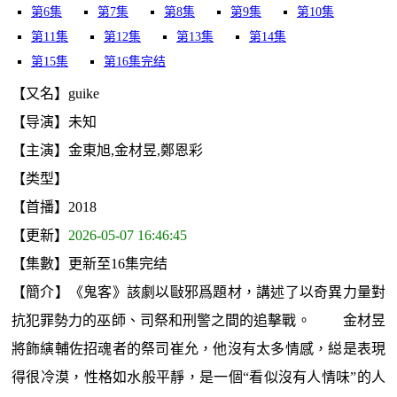
第6集
第7集
第8集
第9集
第10集
第11集
第12集
第13集
第14集
第15集
第16集完结
【又名】guike
【导演】未知
【主演】金東旭,金材昱,鄭恩彩
【类型】
【首播】2018
【更新】
2026-05-07 16:46:45
【集數】更新至16集完结
【簡介】《鬼客》該劇以敺邪爲題材，講述了以奇異力量對
抗犯罪勢力的巫師、司祭和刑警之間的追擊戰。 金材昱
將飾縯輔佐招魂者的祭司崔允，他沒有太多情感，縂是表現
得很冷漠，性格如水般平靜，是一個“看似沒有人情味”的人