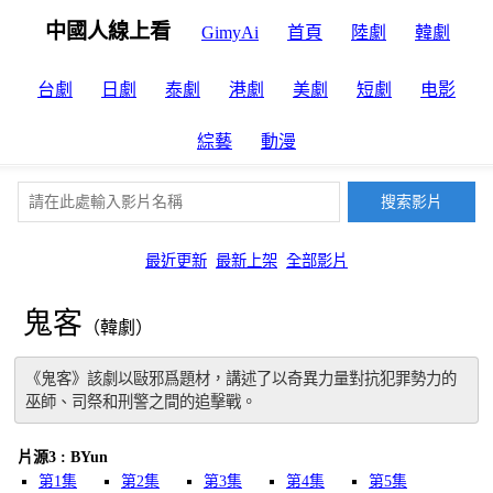
中國人線上看
GimyAi
首頁
陸劇
韓劇
台劇
日劇
泰劇
港劇
美劇
短劇
电影
綜藝
動漫
最近更新
最新上架
全部影片
鬼客
（韓劇）
《鬼客》該劇以敺邪爲題材，講述了以奇異力量對抗犯罪勢力的
巫師、司祭和刑警之間的追擊戰。
片源3 : BYun
第1集
第2集
第3集
第4集
第5集