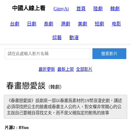
中國人線上看
GimyAi
首頁
陸劇
韓劇
台劇
日劇
泰劇
港劇
美劇
短劇
电影
綜藝
動漫
最近更新
最新上架
全部影片
春畫戀愛談
（韓劇）
《春畫戀愛談》該劇是一部以春畫爲素材的19禁浪漫史劇，講述
必須尋找把公主的臉畫成春畫主人公的人，對女權非常關心的公
主說自己要親自尋找丈夫，而不是父親指定的駙馬的故事
片源2 : BYun