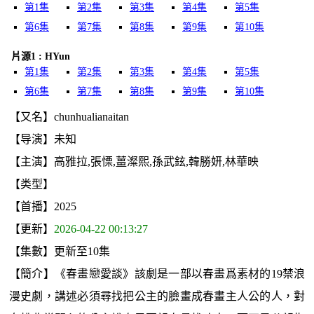
第1集
第2集
第3集
第4集
第5集
第6集
第7集
第8集
第9集
第10集
片源1 : HYun
第1集
第2集
第3集
第4集
第5集
第6集
第7集
第8集
第9集
第10集
【又名】chunhualianaitan
【导演】未知
【主演】高雅拉,張慄,薑澯熙,孫武鉉,韓勝妍,林華映
【类型】
【首播】2025
【更新】
2026-04-22 00:13:27
【集數】更新至10集
【簡介】《春畫戀愛談》該劇是一部以春畫爲素材的19禁浪
漫史劇，講述必須尋找把公主的臉畫成春畫主人公的人，對